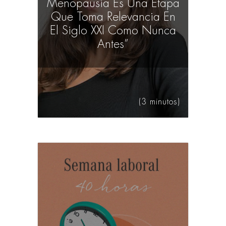
Menopausia Es Una Etapa
Que Toma Relevancia En
El Siglo XXI Como Nunca
Antes”
(3 minutos)